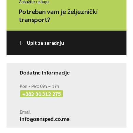
Zakažite uslugu
Potreban vam je željeznički
transport?
Upit za saradnju
Dodatne informacije
Pon - Pet: 09h – 17h
+382 30 312 275
Email
info@zensped.co.me