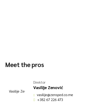
Meet the pros
Direktor
Vasilije Zenović
vasilije@zensped.co.me
+382 67 226 473