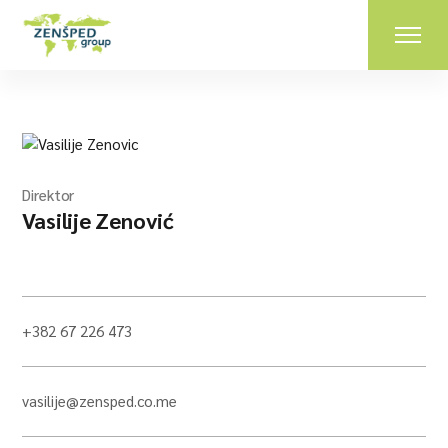
Direktor
Vasilije Zenović
+382 67 226 473
vasilije@zensped.co.me