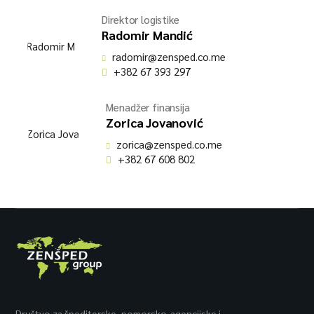
Direktor logistike
Radomir Mandić
radomir@zensped.co.me
+382 67 393 297
Menadžer finansija
Zorica Jovanović
zorica@zensped.co.me
+382 67 608 802
Društvo za špediterske, pomorsko-agencijske i