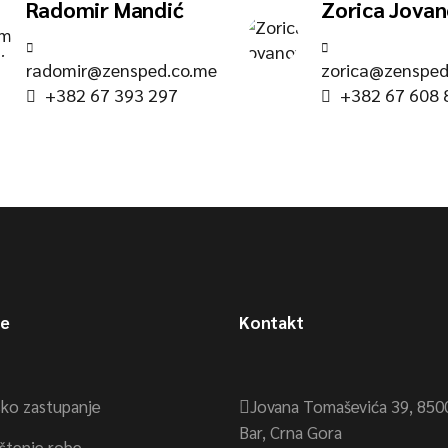
Radomir Mandić
Zorica Jovan
radomir@zensped.co.me
zorica@zensped
+382 67 393 297
+382 67 608 
ge
Kontakt
sko zastupanje
Jovana Tomaševića 39, 850
Bar, Crna Gora
ištenje robe