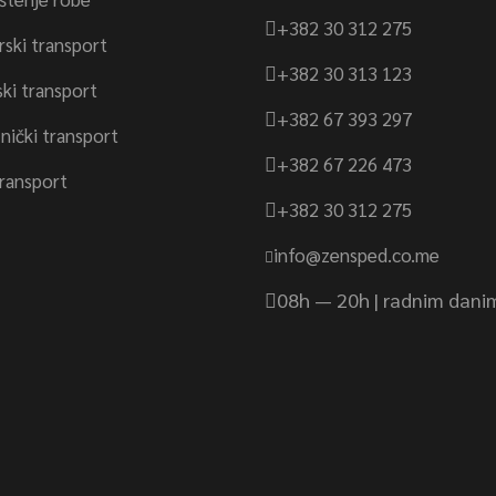
+382 30 312 275
ski transport
+382 30 313 123
ki transport
+382 67 393 297
nički transport
+382 67 226 473
transport
+382 30 312 275
info@zensped.co.me
08h — 20h | radnim dani