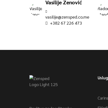
Vasilije Zenović
vasilije@zensped.co.me
+382 67 226 473
Uslu
Carin
Sklad