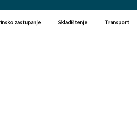
Pomorski transport
rinsko zastupanje
Skladištenje
Transport
Drumski transport
Željeznički
transport
Pomorski tra
Avio transport
Drumski tran
Željeznički
transport
Avio transpor