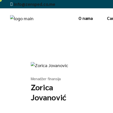
Skip
info@zensped.co.me
to
the
Pon — Pet: 08h - 20h
content
O nama
Ca
Menadžer finansija
Zorica
Jovanović