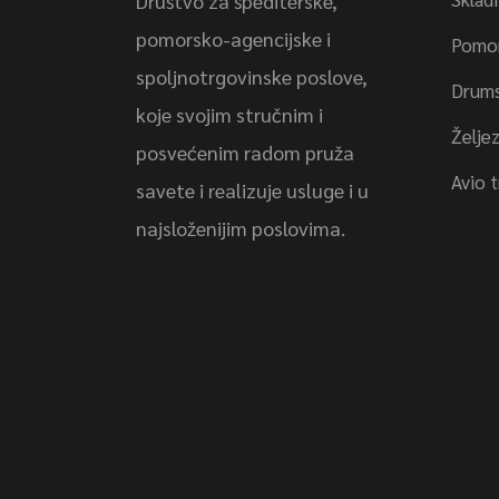
Društvo za špediterske,
pomorsko-agencijske i
Pomor
spoljnotrgovinske poslove,
Drums
koje svojim stručnim i
Željez
posvećenim radom pruža
Avio 
savete i realizuje usluge i u
najsloženijim poslovima.