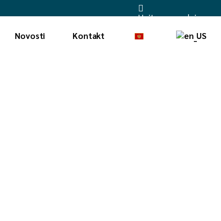
Upit za saradnju
Novosti
Kontakt
nsport
sport
t