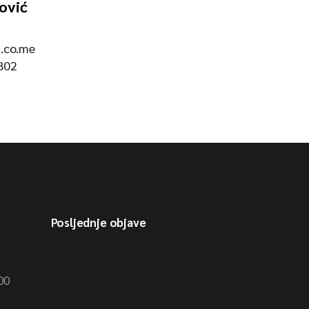
ović
.co.me
802
Posljednje objave
00